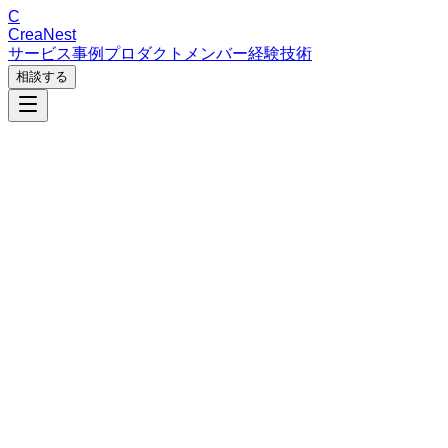
C
CreaNest
サービス
事例
プロダクト
メンバー
経験
技術
相談する