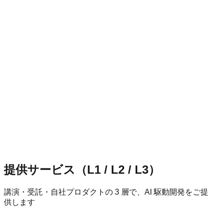
AWS
(
8
)
Foundational
AI Practitioner
Associate
Solutions Architect - Associate
Associate
SysOps Administrator - Associate
Associate
Developer - Associate
Associate
Data Engineer - Associate
Associate
Machine Learning Engineer - Associate
Professional
DevOps Engineer - Professional
Specialty
Machine Learning - Specialty
登壇
Angel dojo
2025/7/17 〜 10/31
詳細プロフィールを見る
提供サービス（L1 / L2 / L3）
講演・受託・自社プロダクトの 3 層で、AI 駆動開発をご提
供します