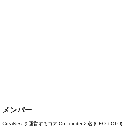
「縮小・凍結」判断の理由まで開発ログ化
数字は 2026-04 時点の実数のみ（誇大広告 0）
公開料金表を出さず、案件ごと個別見積で対応
メンバー
CreaNest を運営するコア Co-founder 2 名 (CEO + CTO)