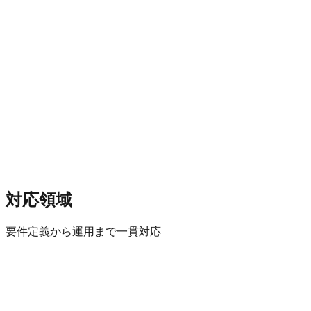
サービスを見る
恋愛パーソナリティ診断
RMPI
分人理論に基づく恋愛特化型診断。恋愛時の性格を16タイ
プで分析し、理想のパートナーシップ構築をサポート。
React
AWS Amplify
AI
対応領域
要件定義から運用まで一貫対応