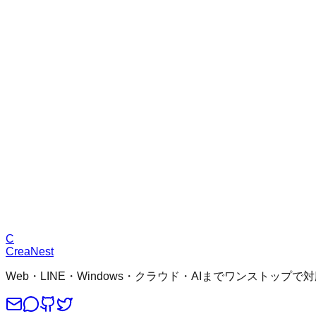
若年層が将来への投資を失っている恋愛構造
現代では、恋愛を成立させるために 20代という貴重な時間や
そのものが問題なのではなく、 手段や構造が歪んでいることで
C
CreaNest
Web・LINE・Windows・クラウド・AIまでワンスト