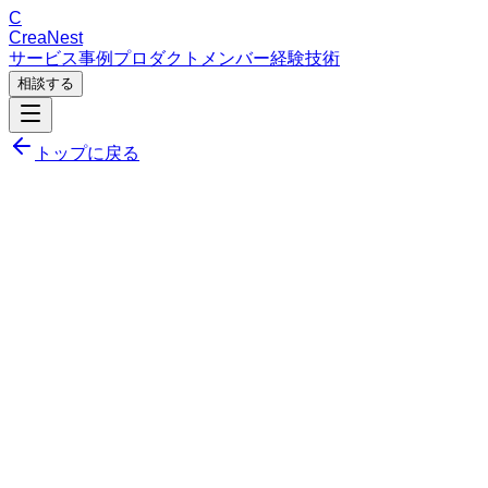
C
CreaNest
サービス
事例
プロダクト
メンバー
経験
技術
相談する
トップに戻る