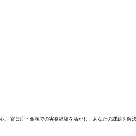
お金、精神的エネルギーを過剰に消費し、 キャリアや生活基盤
、本来向けるべき投資先を失っていることが問題です。
ップで対応。 官公庁・金融での実務経験を活かし、あなたの課題を解